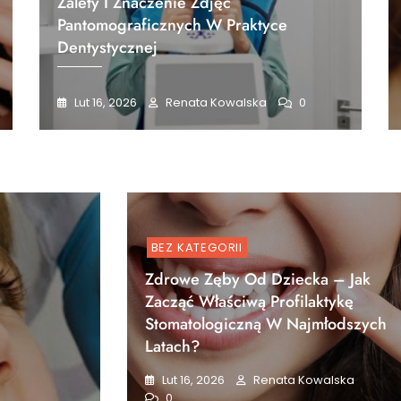
Zalety I Znaczenie Zdjęć
Pantomograficznych W Praktyce
Dentystycznej
Lut 16, 2026
Renata Kowalska
0
BEZ KATEGORII
Zdrowe Zęby Od Dziecka – Jak
Zacząć Właściwą Profilaktykę
Stomatologiczną W Najmłodszych
Latach?
Lut 16, 2026
Renata Kowalska
0