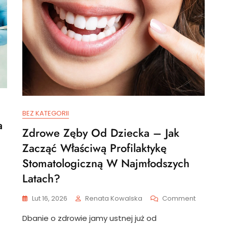
BEZ KATEGORII
a
Zdrowe Zęby Od Dziecka – Jak
Zacząć Właściwą Profilaktykę
On
Stomatologiczną W Najmłodszych
Znaczenie
Latach?
Ortodonty
Dziecięcej
On
Lut 16, 2026
Renata Kowalska
Comment
Dla
Zdrowe
Zdrowego
Dbanie o zdrowie jamy ustnej już od
Zęby
Uśmiechu