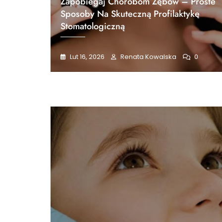
Zapobiegaj Chorobom Zębów – Proste
Sposoby Na Skuteczną Profilaktykę
Stomatologiczną
Lut 16, 2026
Renata Kowalska
0