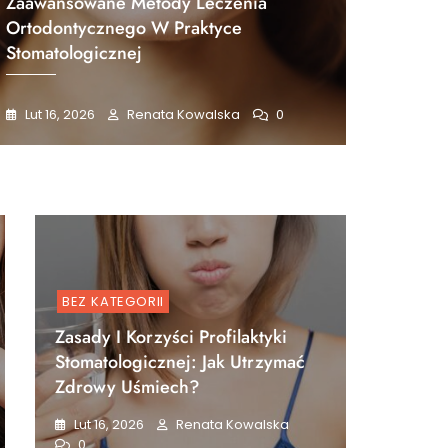
Zaawansowane Metody Leczenia
Ortodontycznego W Praktyce
Stomatologicznej
Lut 16, 2026
Renata Kowalska
0
BEZ KATEGORII
Zasady I Korzyści Profilaktyki
Stomatologicznej: Jak Utrzymać
Zdrowy Uśmiech?
Lut 16, 2026
Renata Kowalska
0