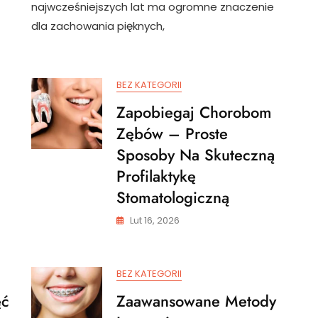
Od
najwcześniejszych lat ma ogromne znaczenie
Dziecka
dla zachowania pięknych,
–
Jak
Zacząć
Właściwą
BEZ KATEGORII
Profilakty
Stomatol
Zapobiegaj Chorobom
W
Zębów – Proste
Najmłods
Latach?
Sposoby Na Skuteczną
Profilaktykę
Stomatologiczną
Lut 16, 2026
BEZ KATEGORII
ęć
Zaawansowane Metody