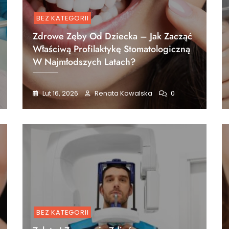
BEZ KATEGORII
Zdrowe Zęby Od Dziecka – Jak Zacząć
Właściwą Profilaktykę Stomatologiczną
W Najmłodszych Latach?
Lut 16, 2026
Renata Kowalska
0
BEZ KATEGORII