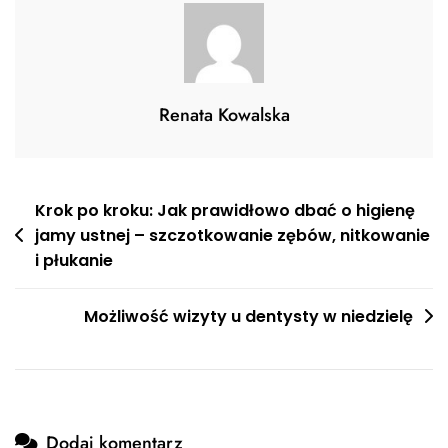
Techniki
I
Triki
Dla
Perfekcyjnego
Renata Kowalska
Efektu
Nawigacja
Krok po kroku: Jak prawidłowo dbać o higienę
jamy ustnej – szczotkowanie zębów, nitkowanie
wpisu
i płukanie
Możliwość wizyty u dentysty w niedzielę
Dodaj komentarz