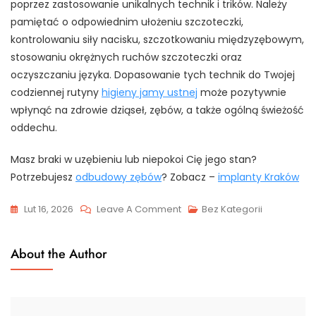
poprzez zastosowanie unikalnych technik i trików. Należy
pamiętać o odpowiednim ułożeniu szczoteczki,
kontrolowaniu siły nacisku, szczotkowaniu międzyzębowym,
stosowaniu okrężnych ruchów szczoteczki oraz
oczyszczaniu języka. Dopasowanie tych technik do Twojej
codziennej rutyny
higieny jamy ustnej
może pozytywnie
wpłynąć na zdrowie dziąseł, zębów, a także ogólną świeżość
oddechu.
Masz braki w uzębieniu lub niepokoi Cię jego stan?
Potrzebujesz
odbudowy zębów
? Zobacz –
implanty Kraków
On
Lut 16, 2026
Leave A Comment
Bez Kategorii
Mistrzostwo
W
About the Author
Szczotkowaniu
–
Zaawansowane