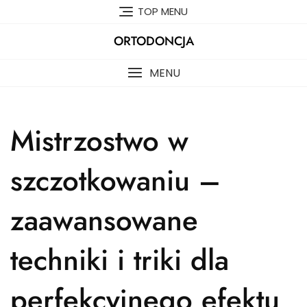
Skip
TOP MENU
to
content
ORTODONCJA
MENU
Mistrzostwo w
szczotkowaniu –
zaawansowane
techniki i triki dla
perfekcyjnego efektu