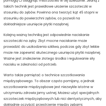
pomogą Ci osiągnąć mistrzostwo w tej dziedzinie. Jedną z
takich technik jest prawidłowe ułożenie szczoteczki w
stosunku do zębów. Powinna ona tworzyć kąt 45 stopni w
stosunku do powierzchni zębów, co pozwoli na
dokładniejsze usunięcie płytki nazębnej.
Kolejną ważną techniką jest odpowiednie naciskanie
szczoteczki na zęby. Zbyt mocne naciskanie może
prowadzić do uszkodzenia szkliwa, podczas gdy zbyt lekkie
może nie zapewnić skutecznego usunięcia płytki nazębnej.
Ważne jest znalezienie złotego środka i regulowanie siły
nacisku w zależności od potrzeb.
Warto także pamiętać o technice szczotkowania
międzyzębowego. To obszar często pomijany, a jednak
szczotkowanie międzyzębowe jest niezwykle istotne w
utrzymaniu zdrowia jamy ustnej. Możesz użyć specjalnych
szczoteczek międzyzębowych lub nici dentystycznych, aby
dokładnie oczyścić przestrzenie między zębami.